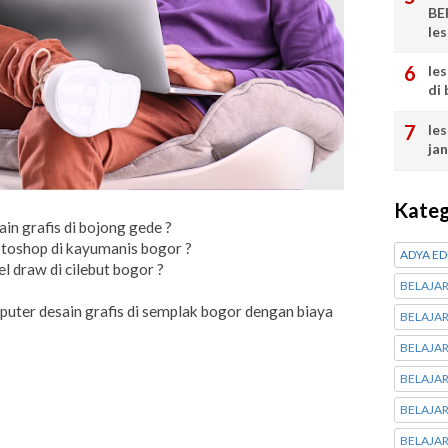
BE
le
le
di
le
ja
Kateg
in grafis di bojong gede ?
toshop di kayumanis bogor ?
ADYA E
 draw di cilebut bogor ?
BELAJAR
puter desain grafis di semplak bogor dengan biaya
BELAJAR
BELAJAR
BELAJA
BELAJA
BELAJA