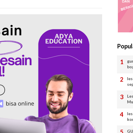
Popul
gu
bo
le
se
Le
Mu
les
ko
GU