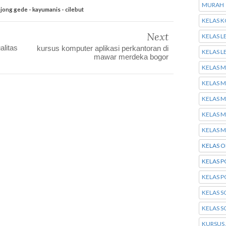
MURAH
ojong gede - kayumanis - cilebut
KELAS K
Next
KELAS L
alitas
kursus komputer aplikasi perkantoran di
KELAS L
mawar merdeka bogor
KELAS 
KELAS M
KELAS 
KELAS 
KELAS 
KELAS O
KELAS 
KELAS 
KELAS 
KELAS 
KURSUS 