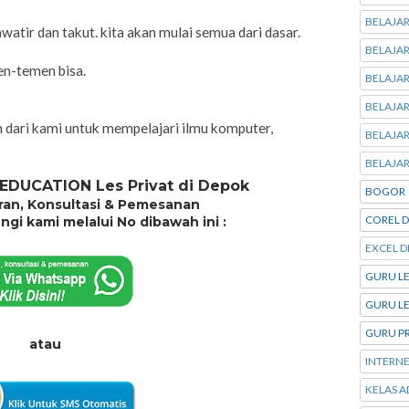
BELAJA
watir dan takut. kita akan mulai semua dari dasar.
BELAJA
en-temen bisa.
BELAJA
BELAJA
n dari kami untuk mempelajari ilmu komputer,
BELAJA
BELAJA
EDUCATION Les Privat di Depok
BOGOR
ran, Konsultasi & Pemesanan
COREL 
gi kami melalui No dibawah ini :
EXCEL D
GURU LE
GURU LE
GURU P
atau
INTERNE
KELAS A