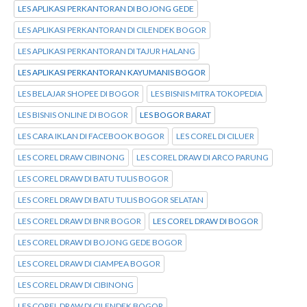
LES APLIKASI PERKANTORAN DI BOJONG GEDE
LES APLIKASI PERKANTORAN DI CILENDEK BOGOR
LES APLIKASI PERKANTORAN DI TAJUR HALANG
LES APLIKASI PERKANTORAN KAYUMANIS BOGOR
LES BELAJAR SHOPEE DI BOGOR
LES BISNIS MITRA TOKOPEDIA
LES BISNIS ONLINE DI BOGOR
LES BOGOR BARAT
LES CARA IKLAN DI FACEBOOK BOGOR
LES COREL DI CILUER
LES COREL DRAW CIBINONG
LES COREL DRAW DI ARCO PARUNG
LES COREL DRAW DI BATU TULIS BOGOR
LES COREL DRAW DI BATU TULIS BOGOR SELATAN
LES COREL DRAW DI BNR BOGOR
LES COREL DRAW DI BOGOR
LES COREL DRAW DI BOJONG GEDE BOGOR
LES COREL DRAW DI CIAMPEA BOGOR
LES COREL DRAW DI CIBINONG
LES COREL DRAW DI CILENDEK BOGOR