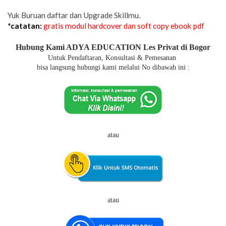
Yuk Buruan daftar dan Upgrade Skillmu.
*catatan:
gratis modul hardcover dan soft copy ebook pdf
Hubung Kami ADYA EDUCATION Les Privat di Bogor
Untuk Pendaftaran, Konsultasi & Pemesanan
bisa langsung hubungi kami melalui No dibawah ini :
atau
atau