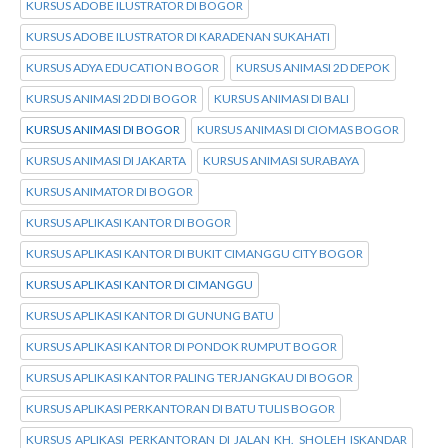
KURSUS ADOBE ILUSTRATOR DI BOGOR
KURSUS ADOBE ILUSTRATOR DI KARADENAN SUKAHATI
KURSUS ADYA EDUCATION BOGOR
KURSUS ANIMASI 2D DEPOK
KURSUS ANIMASI 2D DI BOGOR
KURSUS ANIMASI DI BALI
KURSUS ANIMASI DI BOGOR
KURSUS ANIMASI DI CIOMAS BOGOR
KURSUS ANIMASI DI JAKARTA
KURSUS ANIMASI SURABAYA
KURSUS ANIMATOR DI BOGOR
KURSUS APLIKASI KANTOR DI BOGOR
KURSUS APLIKASI KANTOR DI BUKIT CIMANGGU CITY BOGOR
KURSUS APLIKASI KANTOR DI CIMANGGU
KURSUS APLIKASI KANTOR DI GUNUNG BATU
KURSUS APLIKASI KANTOR DI PONDOK RUMPUT BOGOR
KURSUS APLIKASI KANTOR PALING TERJANGKAU DI BOGOR
KURSUS APLIKASI PERKANTORAN DI BATU TULIS BOGOR
KURSUS APLIKASI PERKANTORAN DI JALAN KH. SHOLEH ISKANDAR