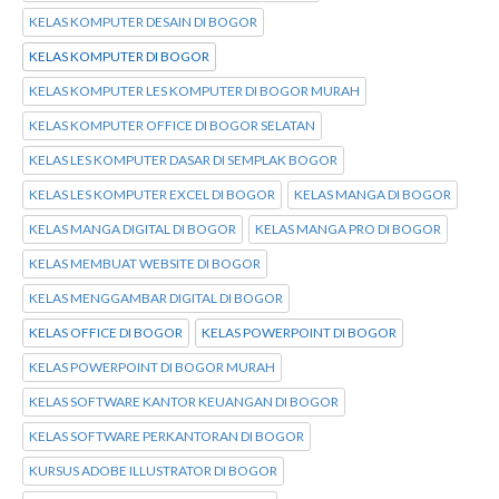
KELAS KOMPUTER DESAIN DI BOGOR
KELAS KOMPUTER DI BOGOR
KELAS KOMPUTER LES KOMPUTER DI BOGOR MURAH
KELAS KOMPUTER OFFICE DI BOGOR SELATAN
KELAS LES KOMPUTER DASAR DI SEMPLAK BOGOR
KELAS LES KOMPUTER EXCEL DI BOGOR
KELAS MANGA DI BOGOR
KELAS MANGA DIGITAL DI BOGOR
KELAS MANGA PRO DI BOGOR
KELAS MEMBUAT WEBSITE DI BOGOR
KELAS MENGGAMBAR DIGITAL DI BOGOR
KELAS OFFICE DI BOGOR
KELAS POWERPOINT DI BOGOR
KELAS POWERPOINT DI BOGOR MURAH
KELAS SOFTWARE KANTOR KEUANGAN DI BOGOR
KELAS SOFTWARE PERKANTORAN DI BOGOR
KURSUS ADOBE ILLUSTRATOR DI BOGOR