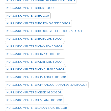
KURSUS KOMPUTER DI BANTAR KAMBING BOGOR
KURSUS KOMPUTER DI BNR BOGOR
KURSUS KOMPUTER DI BOGOR
KURSUS KOMPUTER DI BOJONG GEDE BOGOR
KURSUS KOMPUTER DI BOJONG GEDE BOGOR MURAH
KURSUS KOMPUTER DI BUBULAK BOGOR
KURSUS KOMPUTER DI CIAMPEA BOGOR
KURSUS KOMPUTER DI CIAPUS BOGOR
KURSUS KOMPUTER DI CILENDEK BOGOR
KURSUS KOMPUTER DI CIMAHPAR BOGOR
KURSUS KOMPUTER DI CIMANGGU BOGOR
KURSUS KOMPUTER DI CIMANGGU TANAH SAREAL BOGOR
KURSUS KOMPUTER DI CISEENG BOGOR
KURSUS KOMPUTER DI EMPANG BOGOR
KURSUS KOMPUTER DI JALAN BARU BOGOR