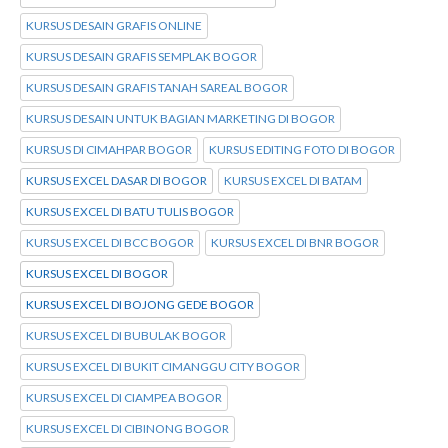
KURSUS DESAIN GRAFIS ONLINE
KURSUS DESAIN GRAFIS SEMPLAK BOGOR
KURSUS DESAIN GRAFIS TANAH SAREAL BOGOR
KURSUS DESAIN UNTUK BAGIAN MARKETING DI BOGOR
KURSUS DI CIMAHPAR BOGOR
KURSUS EDITING FOTO DI BOGOR
KURSUS EXCEL DASAR DI BOGOR
KURSUS EXCEL DI BATAM
KURSUS EXCEL DI BATU TULIS BOGOR
KURSUS EXCEL DI BCC BOGOR
KURSUS EXCEL DI BNR BOGOR
KURSUS EXCEL DI BOGOR
KURSUS EXCEL DI BOJONG GEDE BOGOR
KURSUS EXCEL DI BUBULAK BOGOR
KURSUS EXCEL DI BUKIT CIMANGGU CITY BOGOR
KURSUS EXCEL DI CIAMPEA BOGOR
KURSUS EXCEL DI CIBINONG BOGOR