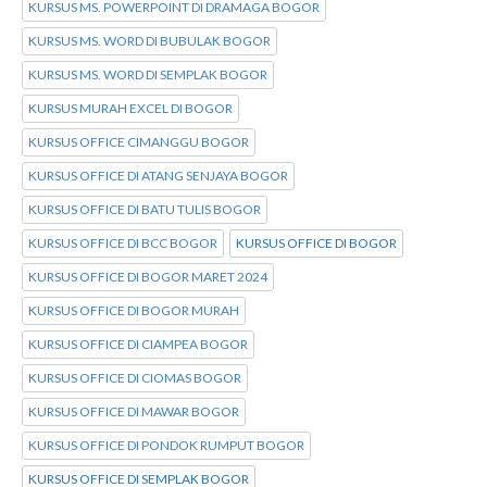
KURSUS MS. POWERPOINT DI DRAMAGA BOGOR
KURSUS MS. WORD DI BUBULAK BOGOR
KURSUS MS. WORD DI SEMPLAK BOGOR
KURSUS MURAH EXCEL DI BOGOR
KURSUS OFFICE CIMANGGU BOGOR
KURSUS OFFICE DI ATANG SENJAYA BOGOR
KURSUS OFFICE DI BATU TULIS BOGOR
KURSUS OFFICE DI BCC BOGOR
KURSUS OFFICE DI BOGOR
KURSUS OFFICE DI BOGOR MARET 2024
KURSUS OFFICE DI BOGOR MURAH
KURSUS OFFICE DI CIAMPEA BOGOR
KURSUS OFFICE DI CIOMAS BOGOR
KURSUS OFFICE DI MAWAR BOGOR
KURSUS OFFICE DI PONDOK RUMPUT BOGOR
KURSUS OFFICE DI SEMPLAK BOGOR