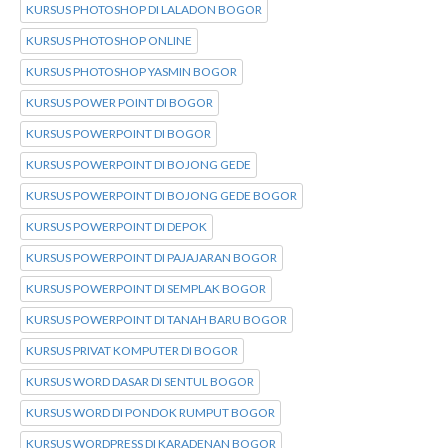
KURSUS PHOTOSHOP DI LALADON BOGOR
KURSUS PHOTOSHOP ONLINE
KURSUS PHOTOSHOP YASMIN BOGOR
KURSUS POWER POINT DI BOGOR
KURSUS POWERPOINT DI BOGOR
KURSUS POWERPOINT DI BOJONG GEDE
KURSUS POWERPOINT DI BOJONG GEDE BOGOR
KURSUS POWERPOINT DI DEPOK
KURSUS POWERPOINT DI PAJAJARAN BOGOR
KURSUS POWERPOINT DI SEMPLAK BOGOR
KURSUS POWERPOINT DI TANAH BARU BOGOR
KURSUS PRIVAT KOMPUTER DI BOGOR
KURSUS WORD DASAR DI SENTUL BOGOR
KURSUS WORD DI PONDOK RUMPUT BOGOR
KURSUS WORDPRESS DI KARADENAN BOGOR