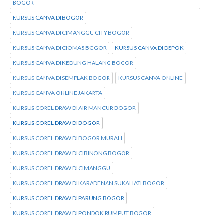
BOGOR
KURSUS CANVA DI BOGOR
KURSUS CANVA DI CIMANGGU CITY BOGOR
KURSUS CANVA DI CIOMAS BOGOR
KURSUS CANVA DI DEPOK
KURSUS CANVA DI KEDUNG HALANG BOGOR
KURSUS CANVA DI SEMPLAK BOGOR
KURSUS CANVA ONLINE
KURSUS CANVA ONLINE JAKARTA
KURSUS COREL DRAW DI AIR MANCUR BOGOR
KURSUS COREL DRAW DI BOGOR
KURSUS COREL DRAW DI BOGOR MURAH
KURSUS COREL DRAW DI CIBINONG BOGOR
KURSUS COREL DRAW DI CIMANGGU
KURSUS COREL DRAW DI KARADENAN SUKAHATI BOGOR
KURSUS COREL DRAW DI PARUNG BOGOR
KURSUS COREL DRAW DI PONDOK RUMPUT BOGOR