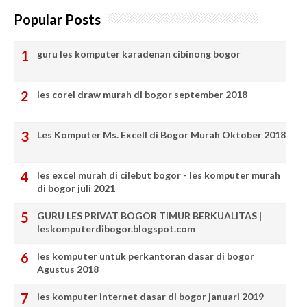
Popular Posts
guru les komputer karadenan cibinong bogor
les corel draw murah di bogor september 2018
Les Komputer Ms. Excell di Bogor Murah Oktober 2018
les excel murah di cilebut bogor - les komputer murah
di bogor juli 2021
GURU LES PRIVAT BOGOR TIMUR BERKUALITAS |
leskomputerdibogor.blogspot.com
les komputer untuk perkantoran dasar di bogor
Agustus 2018
les komputer internet dasar di bogor januari 2019