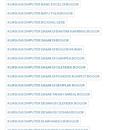
KURSUS KOMPUTER BASIC EXCEL DI BOGOR
KURSUS KOMPUTER BATU TULIS BOGOR
KURSUS KOMPUTER BOJONG GEDE
KURSUS KOMPUTER DASAR DI BANTAR KAMBING BOGOR
KURSUS KOMPUTER DASAR DI BOGOR
KURSUS KOMPUTER DASAR DI BOGOR MURAH
KURSUS KOMPUTER DASAR DI CIAMPEA BOGOR
KURSUS KOMPUTER DASAR DI CILENDEK BOGOR
KURSUS KOMPUTER DASAR DI PONDOK RUMPUT BOGOR
KURSUS KOMPUTER DASAR DI SEMPLAK BOGOR
KURSUS KOMPUTER DASAR TANAH SAREAL BOGOR
KURSUS KOMPUTER DESAIN DI CILENDEK BOGOR
KURSUS KOMPUTER DESAIN DI CIOMAS BOGOR
KURSUS KOMPUTER DI AIR MANCUR BOGOR